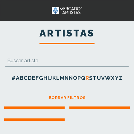
ARTISTAS
#
A
B
C
D
E
F
G
H
I
J
K
L
M
N
Ñ
O
P
Q
R
S
T
U
V
W
X
Y
Z
BORRAR FILTROS
RAYOS DE MÉXICO
REYKON
REAL CHARANGA